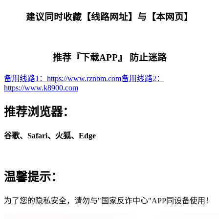
建议同时收藏【线路网址】与【本网页】
推荐『下载APP』 防止迷路
备用线路
1
：
https://www.rznbm.com
备用线路
2
：
https://www.k8900.com
推荐浏览器：
谷歌、Safari、火狐、Edge
温馨提示：
为了您的隐私安全，请勿与"国家反诈中心"APP同设备使用！