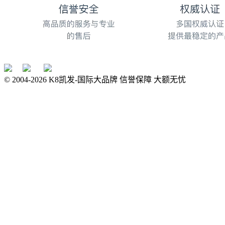
© 2004-
2026
K8凯发-国际大品牌 信誉保障 大额无忧